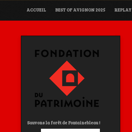
Skip
to
ACCUEIL
BEST OF AVIGNON 2025
REPLAY 
content
Sauvons la forêt de Fontainebleau !