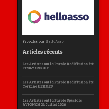
Propulsé par
HelloAsso
Articles récents
Les Artistes ont la Parole Rediffusion été
Francis ZEGUT
Les Artistes ont la Parole Rediffusion été
Corinne HERMES
Les Artistes ont la Parole Spéciale
AVIGNON 24 Juillet 2026