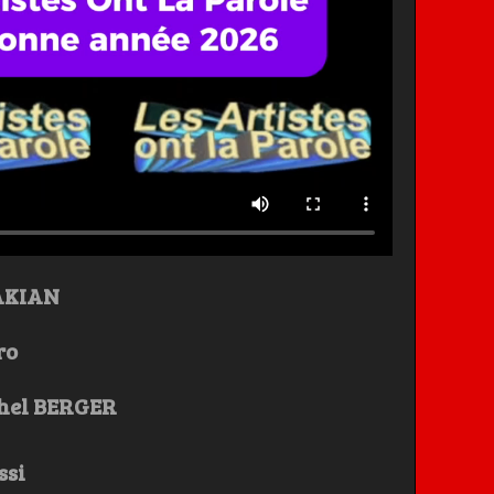
AKIAN
ro
chel BERGER
ssi