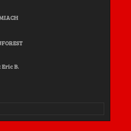
AMIACH
UFOREST
 Eric B.